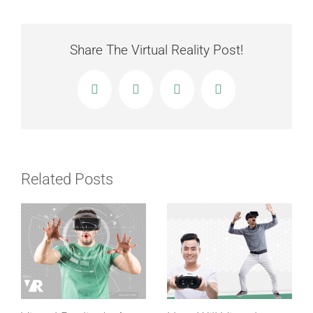
Reality
Is
a
Share The Virtual Reality Post!
Hit
In
Facebook
X
LinkedIn
Email
The
News
Related Posts